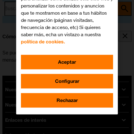
personalizar los contenidos y anuncios
Busca por problema o tema
que te mostramos en base a tus hábitos
de navegación (páginas visitadas,
frecuencia de acceso, etc) Si quieres
saber más, echa un vistazo a nuestra
Cómo transferir contenido de otro móvil
política de cookies.
Se puede transferir contenido, por ejemplo, contactos,
mensajes, archivos de música, etc. de móvil a móvil.
Aceptar
Configurar
Nuestras tarifas
Rechazar
Nuestros dispositivos
Tarifas Orange
Tarifas fibra y móvil
Enlaces de interés
Ofertas en móviles
Tarifas móviles
iPhone
Tarifas internet y fibra