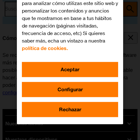
para analizar cómo utilizas este sitio web y
Busca por problema o tema
personalizar los contenidos y anuncios
que te mostramos en base a tus hábitos
de navegación (páginas visitadas,
frecuencia de acceso, etc) Si quieres
Cómo actualizar el software del móvil
saber más, echa un vistazo a nuestra
política de cookies.
Se recomienda actualizar el móvil con la versión de software
más reciente ya que el fabricante suele ir corrigiendo
Aceptar
posibles errores de versiones anteriores. Es recomendable
hacer antes una copia de seguridad de la memoria. Para
poder actualizar el software del móvil, es necesario
Configurar
configurar el móvil para internet
.
Rechazar
Nuestras tarifas
Nuestros dispositivos
Tarifas Orange