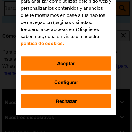
para analizar cómo utilizas este sitio web y
personalizar los contenidos y anuncios
Busca por problema o tema
que te mostramos en base a tus hábitos
de navegación (páginas visitadas,
frecuencia de acceso, etc) Si quieres
saber más, echa un vistazo a nuestra
Cómo instalar WhatsApp Messenger
política de cookies.
Para poder utilizar WhatsApp Messenger, es necesario
instalar esta aplicación en el móvil. Antes de instalar
Aceptar
WhatsApp Messenger, es necesario
configurar el móvil para
internet
y
activar la cuenta de usuario en el móvil
.
Configurar
Rechazar
Nuestras tarifas
Nuestros dispositivos
Tarifas Orange
Tarifas fibra y móvil