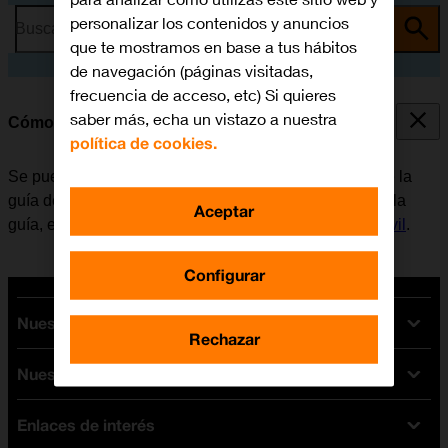
personalizar los contenidos y anuncios
Busca por problema o tema
que te mostramos en base a tus hábitos
de navegación (páginas visitadas,
frecuencia de acceso, etc) Si quieres
saber más, echa un vistazo a nuestra
Cómo llamar a un contacto de la guía
política de cookies.
Se puede llamar a un contacto, cogiendo el número de la
guía del móvil. Para poder llamar a un contacto desde la
Aceptar
guía, es necesario
crear un contacto en la guía del móvil
.
Configurar
Nuestras tarifas
Rechazar
Nuestros dispositivos
Tarifas Orange
Tarifas fibra y móvil
Enlaces de interés
Ofertas en móviles
Tarifas móviles