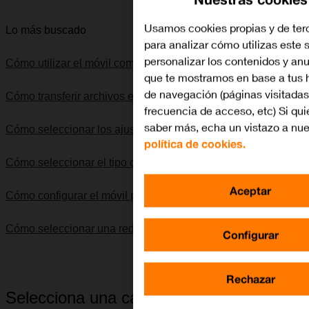
Usamos cookies propias y de ter
Lo más buscado
para analizar cómo utilizas este s
personalizar los contenidos y an
Cómo utilizar el móvil como punto de acceso Wi-Fi
que te mostramos en base a tus 
de navegación (páginas visitadas
Cómo transferir archivos entre el ordenador y el móvil
frecuencia de acceso, etc) Si qui
saber más, echa un vistazo a nue
Cómo seleccionar los ajustes de SIM dual
política de cookies.
Cómo seleccionar el tipo de red
Aceptar
Cómo configurar el móvil para internet
Cómo seleccionar una red
Configurar
Rechazar
Selecciona una categoría