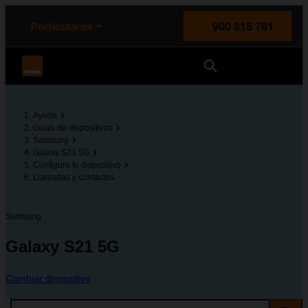
enido principal
e de la página
la cabecera
Particulares
900 815 761
Orange España
Ayuda
Guías de dispositivos
Samsung
Galaxy S21 5G
Configura tu dispositivo
Llamadas y contactos
Samsung
Galaxy S21 5G
Cambiar dispositivo