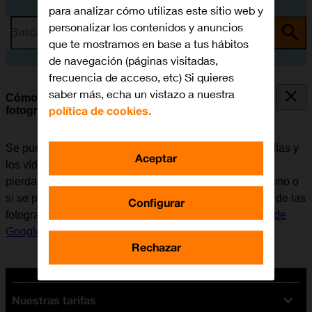
para analizar cómo utilizas este sitio web y
personalizar los contenidos y anuncios
Busca por problema o tema
que te mostramos en base a tus hábitos
de navegación (páginas visitadas,
frecuencia de acceso, etc) Si quieres
saber más, echa un vistazo a nuestra
Cómo hacer una copia de seguridad de las
política de cookies.
fotografías y los vídeos con Google Drive
Se puede hacer una copia de seguridad de las fotografías y
Aceptar
los vídeos del móvil con Google Drive para que no se
pierdan, por ejemplo, al actualizar el software del teléfono o
si se pierde. Para poder hacer una copia de seguridad de las
Configurar
fotografías y los vídeos, es necesario
activar la cuenta de
Google en el móvil
y
configurar el móvil para internet
.
Rechazar
Nuestras tarifas