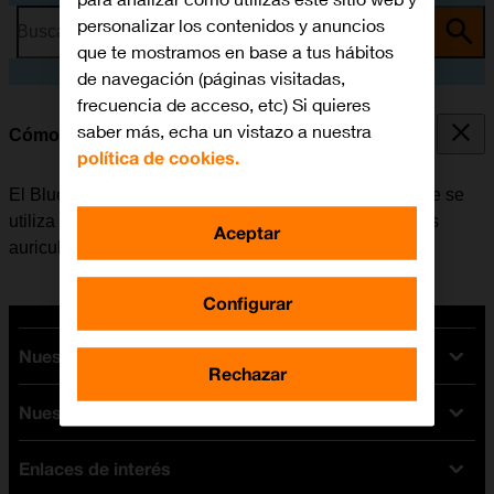
personalizar los contenidos y anuncios
Busca por problema o tema
que te mostramos en base a tus hábitos
de navegación (páginas visitadas,
frecuencia de acceso, etc) Si quieres
saber más, echa un vistazo a nuestra
Cómo vincular un dispositivo Bluetooth al móvil
política de cookies.
El Bluetooth es una forma de conexión inalámbrica que se
utiliza para establecer conexión con, por ejemplo, unos
Aceptar
auriculares inalámbricos o un teclado.
Configurar
Nuestras tarifas
Rechazar
Nuestros dispositivos
Tarifas Orange
Tarifas fibra y móvil
Enlaces de interés
Ofertas en móviles
Tarifas móviles