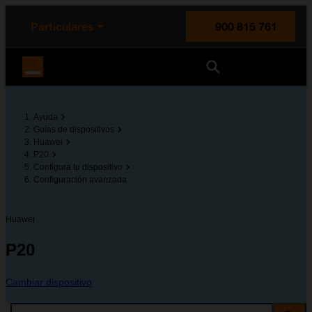
enido principal
e de la página
la cabecera
Particulares
900 815 761
Orange España
Ayuda
Guías de dispositivos
Huawei
P20
Configura tu dispositivo
Configuración avanzada
Huawei
P20
Cambiar dispositivo