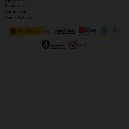
Política de cookies
Mapa web
Correo web
Política de privacidad
Canal de ética
Calidad de servicio
Gestionar UTIQ