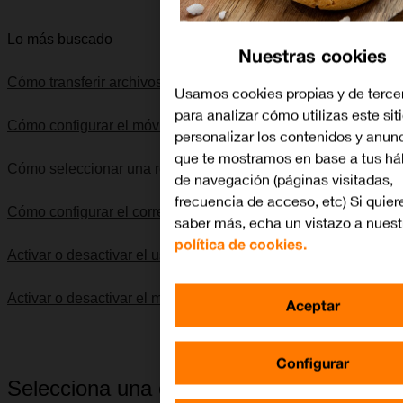
Lo más buscado
Nuestras cookies
Cómo transferir archivos entre el ordenador y el móvil
Usamos cookies propias y de terce
para analizar cómo utilizas este sit
Cómo configurar el móvil para internet
personalizar los contenidos y anun
que te mostramos en base a tus há
Cómo seleccionar una red
de navegación (páginas visitadas,
frecuencia de acceso, etc) Si quier
Cómo configurar el correo electrónico IMAP
saber más, echa un vistazo a nuest
política de cookies.
Activar o desactivar el uso automático de datos móviles
Activar o desactivar el modo silencioso
Aceptar
Configurar
Selecciona una categoría