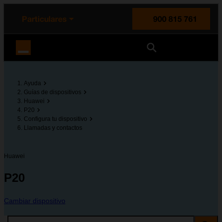
enido principal
e de la página
la cabecera
Particulares
900 815 761
Orange España
Ayuda
Guías de dispositivos
Huawei
P20
Configura tu dispositivo
Llamadas y contactos
Huawei
P20
Cambiar dispositivo