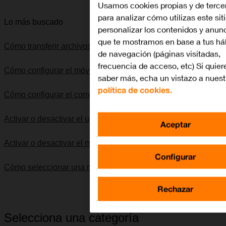
Usamos cookies propias y de terce
para analizar cómo utilizas este sit
Lo más buscado
personalizar los contenidos y anun
que te mostramos en base a tus há
Cómo transferir archivos entre el ordenador y el móvil
de navegación (páginas visitadas,
frecuencia de acceso, etc) Si quier
Cómo configurar el móvil para internet
saber más, echa un vistazo a nuest
política de cookies.
Cómo configurar el correo electrónico IMAP
Activar o desactivar el uso automático de datos móviles
Aceptar
Activar o desactivar el modo silencioso
Configurar
Cómo seleccionar una red
Rechazar
Selecciona una categoría